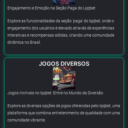
Engajamento e Emoção na Seção Paga do Lqqbet
Explore as funcionalidades da seção 'paga' do lqqbet, onde o
engajamento dos usuários é elevado através de experiências
interativas e recompensas sólidas, criando uma comunidade
dinâmica no Brasil.
JOGOS DIVERSOS
Jogos Incríveis no lqqbet: Entre no Mundo da Diversão
Explore as diversas opções de jogos oferecidas pelo lqqbet, uma
plataforma que combina entretenimento de qualidade com uma
comunidade vibrante.