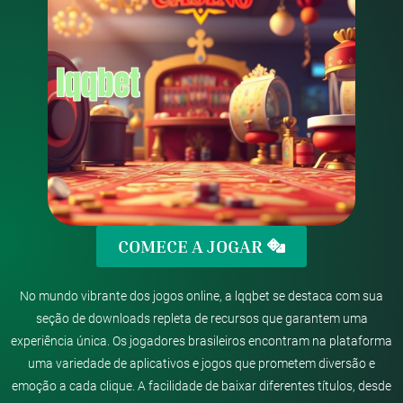
COMECE A JOGAR
No mundo vibrante dos jogos online, a lqqbet se destaca com sua
seção de downloads repleta de recursos que garantem uma
experiência única. Os jogadores brasileiros encontram na plataforma
uma variedade de aplicativos e jogos que prometem diversão e
emoção a cada clique. A facilidade de baixar diferentes títulos, desde