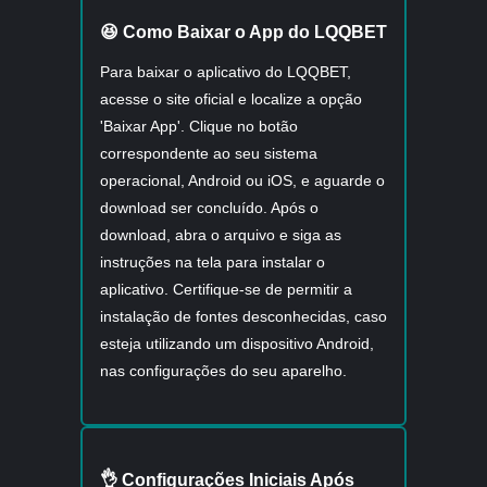
😆 Como Baixar o App do LQQBET
Para baixar o aplicativo do LQQBET,
acesse o site oficial e localize a opção
'Baixar App'. Clique no botão
correspondente ao seu sistema
operacional, Android ou iOS, e aguarde o
download ser concluído. Após o
download, abra o arquivo e siga as
instruções na tela para instalar o
aplicativo. Certifique-se de permitir a
instalação de fontes desconhecidas, caso
esteja utilizando um dispositivo Android,
nas configurações do seu aparelho.
👌 Configurações Iniciais Após