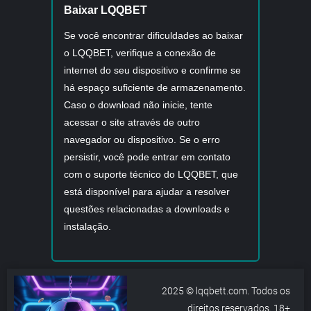
Baixar LQQBET
Se você encontrar dificuldades ao baixar
o LQQBET, verifique a conexão de
internet do seu dispositivo e confirme se
há espaço suficiente de armazenamento.
Caso o download não inicie, tente
acessar o site através de outro
navegador ou dispositivo. Se o erro
persistir, você pode entrar em contato
com o suporte técnico do LQQBET, que
está disponível para ajudar a resolver
questões relacionadas a downloads e
instalação.
2025 © lqqbett.com. Todos os
direitos reservados. 18+